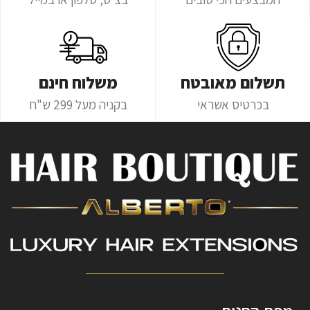
תשלום מאובטח
משלוח חינם
בכרטיס אשראי
בקניה מעל 299 ש"ח