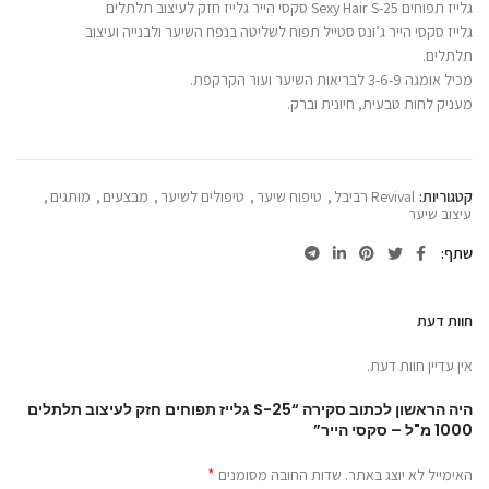
גלייז תפוחים Sexy Hair S-25 סקסי הייר גלייז חזק לעיצוב תלתלים
גלייז סקסי הייר ג’ונס סטייל תפוח לשליטה בנפח השיער ולבנייה ועיצוב
תלתלים.
מכיל אומגה 3-6-9 לבריאות השיער ועור הקרקפת.
מעניק לחות טבעית, חיונית וברק.
קטגוריות:
Revival רביבל
,
טיפוח שיער
,
טיפולים לשיער
,
מבצעים
,
מותגים
,
עיצוב שיער
שתף
חוות דעת
אין עדיין חוות דעת.
היה הראשון לכתוב סקירה “S-25 גלייז תפוחים חזק לעיצוב תלתלים
1000 מ"ל – סקסי הייר”
*
האימייל לא יוצג באתר.
שדות החובה מסומנים