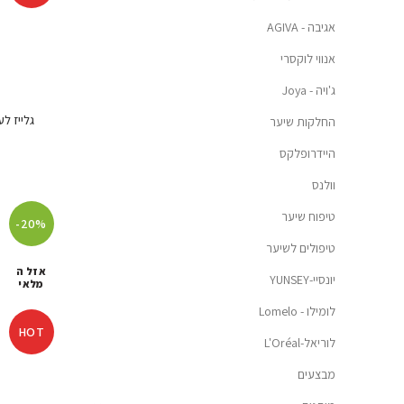
אגיבה - AGIVA
אנווי לוקסרי
ג'ויה - Joya
גלייז ל
החלקות שיער
היידרופלקס
וולנס
טיפוח שיער
-20%
טיפולים לשיער
אזל ה
יונסיי-YUNSEY
מלאי
לומילו - Lomelo
HOT
לוריאל-L'Oréal
מבצעים