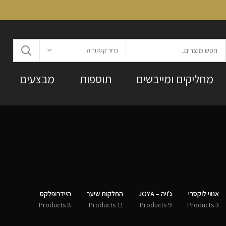
בחר קטגוריה
מחליקים ומייבשים
תוספות
מבצעים
אנווי לוקסרי
ג'ויה – JOYA
החלקות שיער
היידרופלקס
8 Products
11 Products
9 Products
3 Products