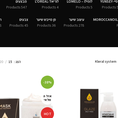
י-YUNSEY
לומילו – LOMELO
לוריאל-L'ORÉAL
מבצעים
547 Products
4 Products
5 Products
50 
עיצוב שיער
פן מייבש שיער
צבעים
ת
Products
45 Products
36 Products
278 Products
Kleral system
הצג
15
20
-38%
אזל ה
מלאי
HOT