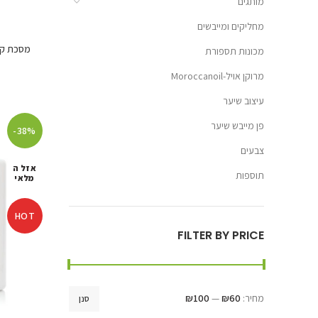
מותגים
מחליקים ומייבשים
מכונות תספורת
מרוקן אויל-Moroccanoil
עיצוב שיער
פן מייבש שיער
-38%
צבעים
אזל ה
תוספות
מלאי
HOT
FILTER BY PRICE
מחיר:
₪60
—
₪100
סנן