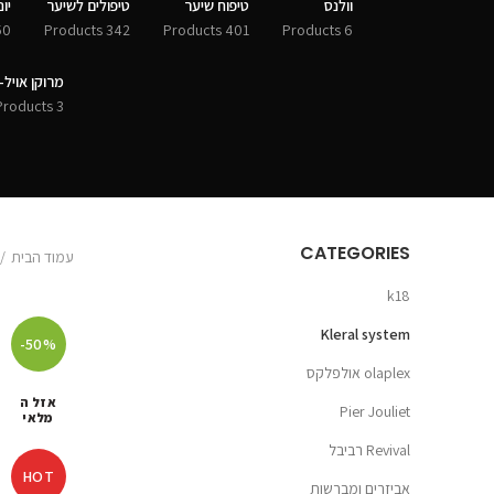
וולנס
טיפוח שיער
טיפולים לשיער
יונסי
Products
342 Products
401 Products
6 Products
מרוקן אויל-MOROCCANOIL
3 Products
CATEGORIES
עמוד הבית
k18
Kleral system
-50%
olaplex אולפלקס
אזל ה
Pier Jouliet
מלאי
Revival רביבל
HOT
אביזרים ומברשות