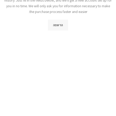
history. Just fill in the fields below, and we'll get a new account set up for
you in no time. We will only ask you for information necessary to make
the purchase process faster and easier.
הרשמה