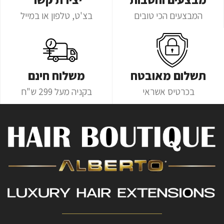
המבצעים הכי טובים
בצ'ט, טלפון או במייל
תשלום מאובטח
משלוח חינם
בכרטיס אשראי
בקניה מעל 299 ש"ח