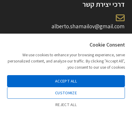
דרכי יצירת קשר
alberto.shamailov@gmail.com
Cookie Consent
050-693-0903
We use cookies to enhance your browsing experience, serve
personalized content, and analyze our traffic. By clicking "Accept All",
you consent to our use of cookies.
לנציג בוואצאפ
ACCEPT ALL
CUSTOMIZE
משה גושן 60 קרית מוצקין
REJECT ALL
0
חנות
רשימת משאלות
החשבון שלי
שעות פעילות