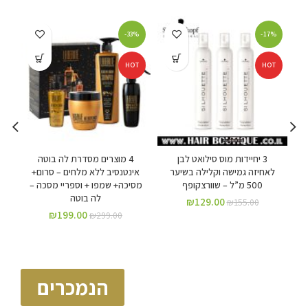
%
-33%
-17%
א
HOT
HOT
T
ם
3 יחיידות מוס סילואט לבן
4 מוצרים מסדרת לה בוטה
קות
לאחיזה גמישה וקלילה בשיער
אינטנסיב ללא מלחים – סרום+
500 מ”ל – שוורצקופף
מסיכה+ שמפו + וספריי מסכה –
לה בוטה
₪
129.00
₪
155.00
₪
199.00
₪
299.00
הנמכרים