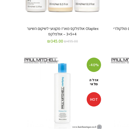
קום מולקולרי
Olaplex אולפלקס מארז מקצועי לשיקום השיער
3+5+4 – אולפלקס
₪
345.00
₪
495.00
-40%
אזל ה
מלאי
HOT