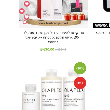
DREAM – מסכה אורגנית ויטמין E לשיער יבש 500
‏k18 קיי 18 לשיער מסכה לתיקון ושיקום מולקולרי
150ml אריזת חיסכון למספרות + מייבש שיער
במתנה!
₪
630.00
₪
850.00
-30%
HOT