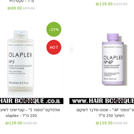
מ"ל – סקסי הייר
₪
139.00
₪
199.00
₪
69.00
₪
99.00
-23%
HOT
אולפלקס "מספר 4P" – שמפו סילבר לשיקום
אולפלקס "מספר 5" – קונדישינר
השיער 250 מ"ל
250 מ"ל – olaplex
₪
139.00
₪
139.00
₪
180.00
₪
180.00