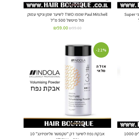
Paul Mitchell סרום לשיער סופר סקיני Super
Paul Mitchell שמפו TWO לשיער שמן וניקוי עמוק
פול מיטשל 500 מ"ל
₪
59.00
₪
99.00
-22%
אזל ה
מלאי
S-25 גלייז תפוחים חזק לעיצוב תלתלים 1000
אבקת נפח לשיער דק "טקסטור ווליומיזינג" 10