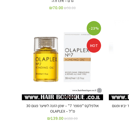
גרם – אינדולה
₪
70.00
₪
90.00
-23%
HOT
 לשיער יבש ופגום
אולפלקס "מספר 7" – שמן הזנה לשיער פגום 30
מ"ל – OLAPLEX‏
₪
139.00
₪
180.00