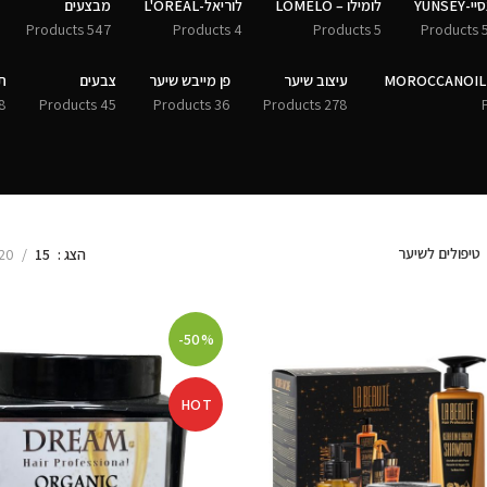
י-YUNSEY
לומילו – LOMELO
לוריאל-L'ORÉAL
מבצעים
547 Products
4 Products
5 Products
50 
עיצוב שיער
פן מייבש שיער
צבעים
ת
Products
45 Products
36 Products
278 Products
טיפולים לשיער
הצג
15
20
-50%
HOT