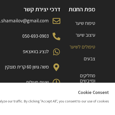
מפת החנות
דרכי יצירת קשר
o.shamailov@gmail.com
טיפוח שיער
עיצוב שיער
050-693-0903
טיפולים לשיער
לנציג בוואצאפ
צבעים
משה גושן 60 קרית מוצקין
מחליקים
ומייבשים
שעות פעילות
ראשון עד חמישי 10:00 עד 18:00
תוספות
Cookie Consent
 our traffic. By clicking "Accept All", you consent to our use of cookies.
מבצעים