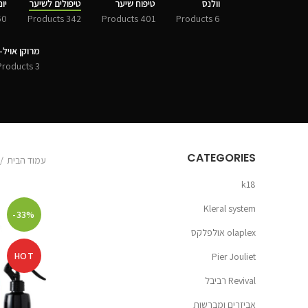
וולנס
טיפוח שיער
טיפולים לשיער
יונסי
Products
342 Products
401 Products
6 Products
מרוקן אויל-MOROCCANOIL
3 Products
CATEGORIES
עמוד הבית
k18
Kleral system
-33%
olaplex אולפלקס
HOT
Pier Jouliet
Revival רביבל
אביזרים ומברשות