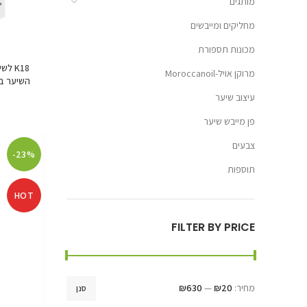
מותגים
מחליקים ומייבשים
מכונות תספורת
K18‏ 
מרוקן אויל-Moroccanoil
השיער ב-4 דקות (ללא שטיפה) 15 מ"ל – 
עיצוב שיער
פן מייבש שיער
צבעים
-23%
תוספות
HOT
FILTER BY PRICE
מחיר:
₪20
—
₪630
סנן