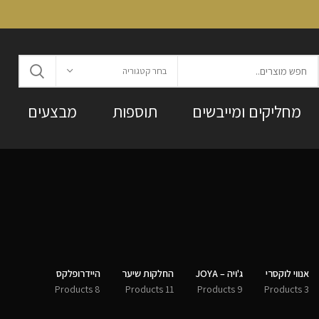
בחר קטגוריה
מחליקים ומייבשים
תוספות
מבצעים
אנווי לוקסרי
ג'ויה – JOYA
החלקות שיער
היידרופלקס
8 Products
11 Products
9 Products
3 Products