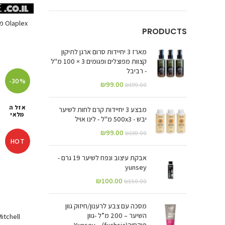
PRODUCTS
מארז 3 יחיידות סרום ארגן לתיקון
קצוות מפוצלים ופגומים 3 × 100 מ"ל
- רביבל
-30%
₪
99.00
₪
199.00
אזל ה
מבצע 3 יחיידות קרם לחות לשיער
מלאי
יבש - 500x3 מ"ל - לינו אויל
₪
99.00
₪
169.00
HOT
אבקת עיצוב ונפח לשיער 19 גרם -
yunsey
₪
100.00
₪
150.00
מסכה עם צבע לרענון/חיזוק גוון
השיער – 200 מ”ל -גוון
Paul Mitchell שמפו עץ 
פוקסיה(fuchsia) – Yunsey