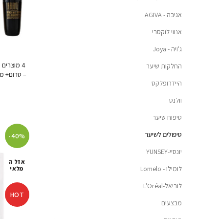
אגיבה - AGIVA
אנווי לוקסרי
ג'ויה - Joya
4 מוצרים
החלקות שיער
– סרום+ מס
היידרופלקס
וולנס
טיפוח שיער
טיפולים לשיער
-40%
יונסיי-YUNSEY
אזל ה
לומילו - Lomelo
מלאי
לוריאל-L'Oréal
HOT
מבצעים