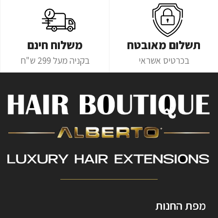
תשלום מאובטח
משלוח חינם
בכרטיס אשראי
בקניה מעל 299 ש"ח
מפת החנות