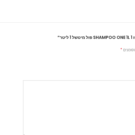
ר”
*
סומנים