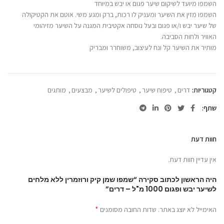
השמפו מיועד לשיקום שיער פגום או יבש במיוחד
השמפו מזין את השיער ומעניק לו רכות, ברק ומגע משי. אוטם את הקטיקולה
של שיער יבש ו/או פגום ובעל נוסחה אקטיבית המגנה על השיער מזיהומי
האוויר ולחות הסביבה.
מותיר את השיער קל ונח לעיצוב, משוחרר ומבריק
קטגוריות:
דרים
,
טיפוח שיער
,
טיפולים לשיער
,
מבצעים
,
מותגים
שתף
חוות דעת
אין עדיין חוות דעת.
היה הראשון לכתוב סקירה “שמפו שמן קיק ורוזמרין ללא מלחים
לשיער יבש ופגום 1000 מ"ל – דרים”
*
האימייל לא יוצג באתר.
שדות החובה מסומנים