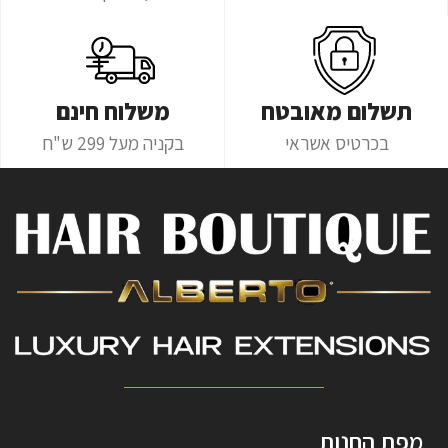
תשלום מאובטח
משלוח חינם
בכרטיס אשראי
בקניה מעל 299 ש"ח
מפת החנות