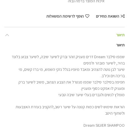
איכות המוצר ברמה גבוה
השוואת מחירים
הוסף לרשימת המשאלות
תיאור
תיאור
שמפו סילבר Dream דרים מעניק זוהר וברק לשיער שיבה, לשיער צבוע בלונד
בהיר, לשיער מובהר ולפסים
שיער לבן נוטה להצהיב ומאבד מיופיו בגלל נזקי השמש, מי ברז קשים, מי
בריכה וים וכיו"ב.
חפיפה בסילבר סילבר שמפו מנטרל את הצבע הצהוב, משיב לשיער ברק
ומעניק לו אפקט כסוף ומעניין.
מומלץ לנשים ולגברים בעלי שיער שיבה טבעי
הוראות שימוש לשים כמות קטנה על שיער רטוב,להקציב בעזרת האצבעות
ולשתוף היטב
Dream SILVER SHAMPOO