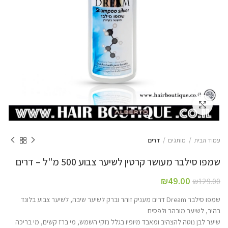
Click to enlarge
עמוד הבית
מותגים
דרים
שמפו סילבר מעושר קרטין לשיער צבוע 500 מ"ל – דרים
₪
49.00
₪
129.00
שמפו סילבר Dream דרים מעניק זוהר וברק לשיער שיבה, לשיער צבוע בלונד
בהיר, לשיער מובהר ולפסים
שיער לבן נוטה להצהיב ומאבד מיופיו בגלל נזקי השמש, מי ברז קשים, מי בריכה