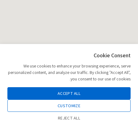
Cookie Consent
We use cookies to enhance your browsing experience, serve
personalized content, and analyze our traffic. By clicking "Accept All",
you consent to our use of cookies.
ACCEPT ALL
CUSTOMIZE
REJECT ALL
0
הוספה לסל
חנות
רשימת משאלות
החשבון שלי