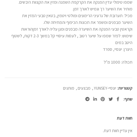
שמפו טיפולי עדין המנקה את הקרקפת השמנה ומזין את הקצוות היבשים.
מותיר את השיער רך וגמיש לאורך זמן.
מכיל: תערובת של גרעיני הרימונים ומולטי ויטמין, בטאין טבעי המזין את
השיער מבפנים ומשפר את תכונות הכיפוף והמתיחה שלו.
וקראטין טבעי המנקה את השיערה מבפנים ומגן עליה לאורך זמןהוראות
שימוש: לפזר שמפו על שיער רטוב , לעסות עיסויי קל במשך 2-3 דקות, לשטוף
היטב במים
היצרן: יונסיי, ספרד
תכולה: 1000 מ"ל
קטגוריות:
יונסיי-YUNSEY
,
מבצעים
,
מותגים
שתף
חוות דעת
אין עדיין חוות דעת.