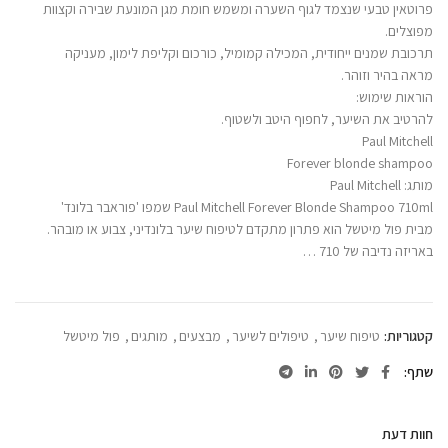
פרוטאין טבעי שנצמד לגוף השערה ומשמש חומת מגן המונעת שבירה וקצוות
מפוצלים.
תרכובת שמנים ייחודית, המכילה קמומיל, כורכום וקליפת לימון, מעניקה
מראה בהיר וזוהר.
הוראות שימוש:
להרטיב את השיער, לחפוף היטב ולשטוף.
Paul Mitchell
Forever blonde shampoo
מותג: Paul Mitchell‏
Paul Mitchell Forever Blonde Shampoo 710ml שמפו 'פוראבר בלונד'
מבית פול מיטשל הוא פתרון מתקדם לטיפוח שיער בלונדיני, צבוע או מובהר.
באריזה נדיבה של 710 …
קטגוריות:
טיפוח שיער
,
טיפולים לשיער
,
מבצעים
,
מותגים
,
פול מיטשל
שתף
חוות דעת