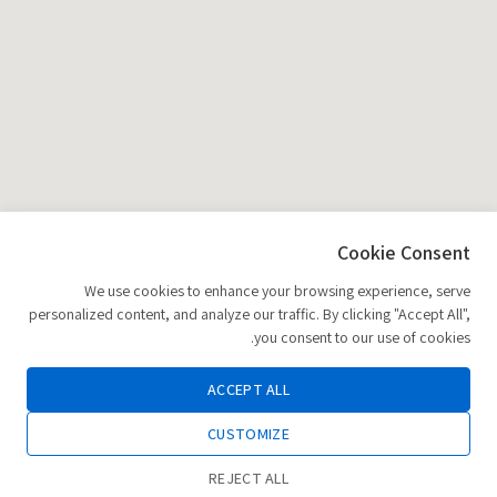
Cookie Consent
We use cookies to enhance your browsing experience, serve
personalized content, and analyze our traffic. By clicking "Accept All",
you consent to our use of cookies.
ACCEPT ALL
CUSTOMIZE
REJECT ALL
0
הוספה לסל