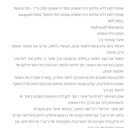
שמפו לחות ללא מלחים הידראסופט מסדרת אוופוהי 250 מ״ל – פול מיטשל
שמפו לחות ללא מלחים הידראסופט אוופוהי פול מיטשל awapuhi PAUL
MITCHELL
Hydrasoft Shampoo
שמפו הידראסופט
שיער קטיפתי ורך
תכשיר ניקוי עדין ובטוח לשיער צבוע, מעשיר בלחות, מרכך את השיער ומוסיף
ברק יפהפה.
משפר את מצב השיער ב,89%- וכתוצאה מכך שיער רך וחלק יותר למראה.*
מנקה בעדינות את השיער תוך חידוש הלחות. תערובת הידראטריפלקס של
חומצות אמינו,
חלבון צמחי ושמנים מזינים מעניקה לחות עשירה, קושרת וסוגרת את השיער.
חומצה היאלורונית, קולגן טבעוני ותמציות צמחים מעניקים לחות קלת משקל
לגימור נקי ורך.
אופן השימוש: למרוח על שיער רטוב. לקבלת התוצאות הטובות ביותר יש
להשתמש ביחד עם מרכך הידראסופט.
סוג שיער: אידיאלי לכל סוגי השיער, במיוחד שיער יבש ומקורזל.
ניחוח: תה ג’ינג’ר עם תווים רעננים של ברגמוט איטלקי ולימון סיציליאני יוצרים
תו עליון בהיר ואנרגטי על המורכבות האקזוטית של ג’ינג’ר ופרחים יפים. עם
תווים נוספים של תה ירוק,