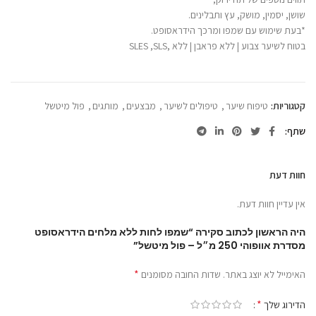
שושן, יסמין, מושק, עץ ותבלינים.
*בעת שימוש עם שמפו ומרכך הידראסופט.
בטוח לשיער צבוע | ללא פראבן | ללא ,SLES ,SLS
קטגוריות:
טיפוח שיער
,
טיפולים לשיער
,
מבצעים
,
מותגים
,
פול מיטשל
שתף
חוות דעת
אין עדיין חוות דעת.
היה הראשון לכתוב סקירה “שמפו לחות ללא מלחים הידראסופט
מסדרת אוופוהי 250 מ״ל – פול מיטשל”
*
האימייל לא יוצג באתר.
שדות החובה מסומנים
*
הדירוג שלך