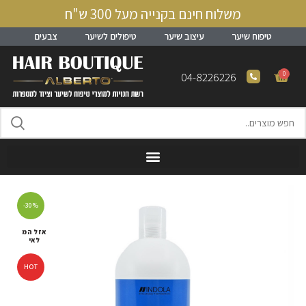
משלוח חינם בקנייה מעל 300 ש"ח
טיפוח שיער
עיצוב שיער
טיפולים לשיער
צבעים
0
04-8226226
-30%
אזל המ
לאי
HOT