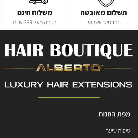
תשלום מאובטח
משלוח חינם
בכרטיס אשראי
בקניה מעל 299 ש"ח
מפת החנות
טיפוח שיער