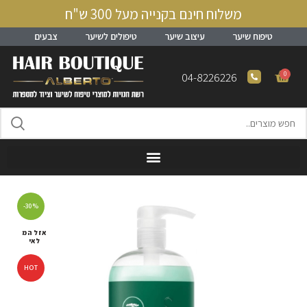
משלוח חינם בקנייה מעל 300 ש"ח
טיפוח שיער
עיצוב שיער
טיפולים לשיער
צבעים
0
04-8226226
-30%
אזל המ
לאי
HOT