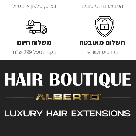
המבצעים הכי טובים
בצ'ט, טלפון או במייל
תשלום מאובטח
משלוח חינם
בכרטיס אשראי
בקניה מעל 299 ש"ח