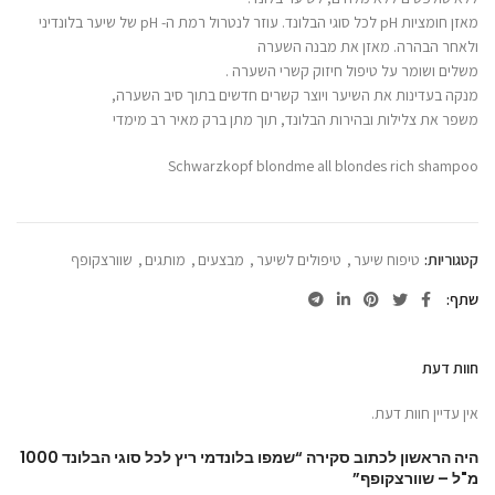
מאזן חומציות pH לכל סוגי הבלונד. עוזר לנטרול רמת ה- pH של שיער בלונדיני
ולאחר הבהרה. מאזן את מבנה השערה
משלים ושומר על טיפול חיזוק קשרי השערה .
מנקה בעדינות את השיער ויוצר קשרים חדשים בתוך סיב השערה,
משפר את צלילות ובהירות הבלונד, תוך מתן ברק מאיר רב מימדי
Schwarzkopf blondme all blondes rich shampoo
קטגוריות:
טיפוח שיער
,
טיפולים לשיער
,
מבצעים
,
מותגים
,
שוורצקופף
שתף
חוות דעת
אין עדיין חוות דעת.
היה הראשון לכתוב סקירה “שמפו בלונדמי ריץ לכל סוגי הבלונד 1000
מ"ל – שוורצקופף”