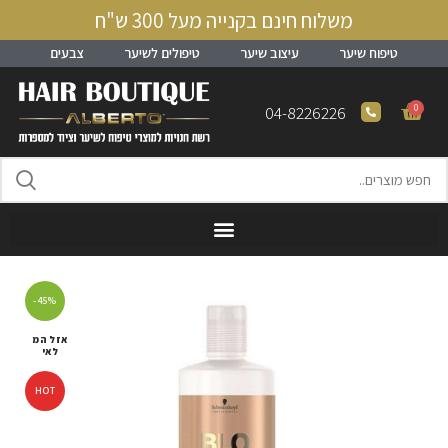
משלוח חינם בקנייה מעל 300 ש"ח
טיפוח שיער
עיצוב שיער
טיפולים לשיער
צבעים
0
04-8226226
-45%
אזל המ
לאי
HOT