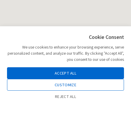
Cookie Consent
We use cookies to enhance your browsing experience, serve
personalized content, and analyze our traffic. By clicking "Accept All",
you consent to our use of cookies.
ACCEPT ALL
CUSTOMIZE
REJECT ALL
0
חנות
רשימת משאלות
החשבון שלי