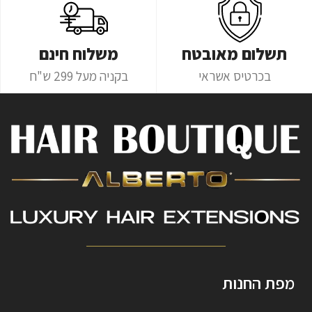
תשלום מאובטח
משלוח חינם
בכרטיס אשראי
בקניה מעל 299 ש"ח
מפת החנות