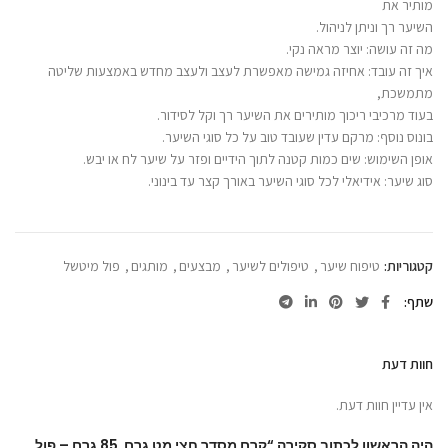
מותיר את
השיער רך וניתן לניהול.
מה זה עושה: יוצר מראה נקי.
איך זה עובד: אחיזה גמישה מאפשרת לעצב ולעצב מחדש באמצעות שליטה
מתמשכת,
בעוד מרכיבי ריכוך מותירים את השיער רך וקל לסידור.
בונוס נוסף: מרקם עדין שעובד טוב על כל סוגי השיער.
אופן השימוש: שים כמות קטנה לתוך הידיים ופזר על שיער לח או יבש.
סוג שיער: אידיאלי לכל סוגי השיער באורך קצר עד בינוני.
קטגוריות:
טיפוח שיער
,
טיפולים לשיער
,
מבצעים
,
מותגים
,
פול מיטשל
שתף
חוות דעת
אין עדיין חוות דעת.
היה הראשון לכתוב סקירה “קרם מסדר חצי מט גרם 85 גרם – פול