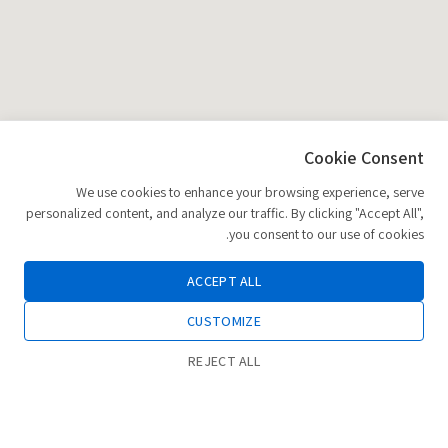
Cookie Consent
We use cookies to enhance your browsing experience, serve
personalized content, and analyze our traffic. By clicking "Accept All",
you consent to our use of cookies.
ACCEPT ALL
CUSTOMIZE
REJECT ALL
0
הוספה לסל
חנות
רשימת משאלות
החשבון שלי