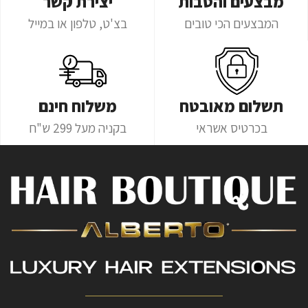
מבצעים והטבות
יצירת קשר
המבצעים הכי טובים
בצ'ט, טלפון או במייל
תשלום מאובטח
משלוח חינם
בכרטיס אשראי
בקניה מעל 299 ש"ח