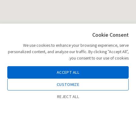
Cookie Consent
We use cookies to enhance your browsing experience, serve
personalized content, and analyze our traffic. By clicking "Accept All",
you consent to our use of cookies.
ACCEPT ALL
CUSTOMIZE
REJECT ALL
0
חנות
רשימת משאלות
החשבון שלי