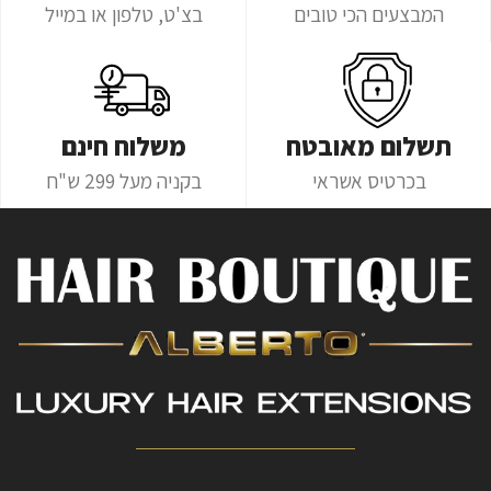
המבצעים הכי טובים
בצ'ט, טלפון או במייל
תשלום מאובטח
משלוח חינם
בכרטיס אשראי
בקניה מעל 299 ש"ח