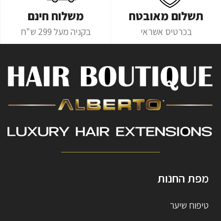
תשלום מאובטח
משלוח חינם
בכרטיס אשראי
בקניה מעל 299 ש"ח
מפת החנות
טיפוח שיער