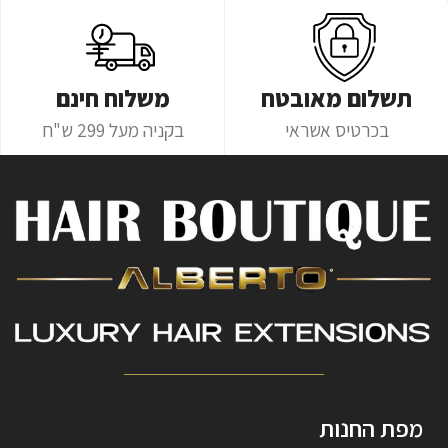
תשלום מאובטח
משלוח חינם
בכרטיס אשראי
בקניה מעל 299 ש"ח
מפת החנות