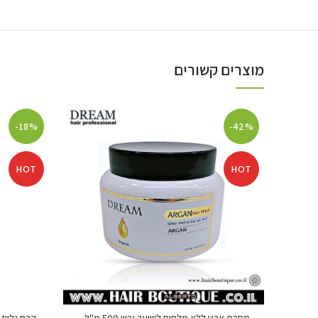
מוצרים קשורים
-18%
-42%
HOT
HOT
מסכת ארגן ללא מלחים לשיער יבש 500 מ"ל –
קרם גלייז 80/20 ללא שטיפה 500 מ"ל – פסטל