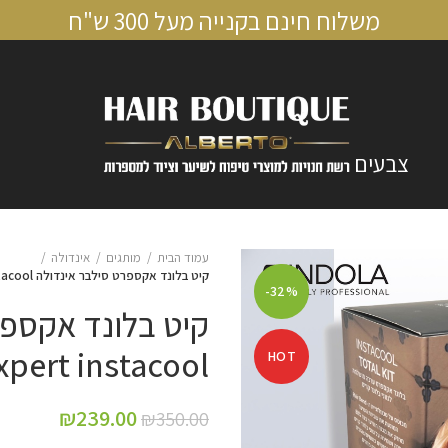
משלוח חינם בקנייה מעל 300 ש"ח
צבעים
עמוד הבית
מותגים
אינדולה
קיט בלונד אקספרט סילבר אינדולה Indola Blonde expert instacool – אינדולה
-32%
onde expert instacool
HOT
₪
239.00
₪
350.00