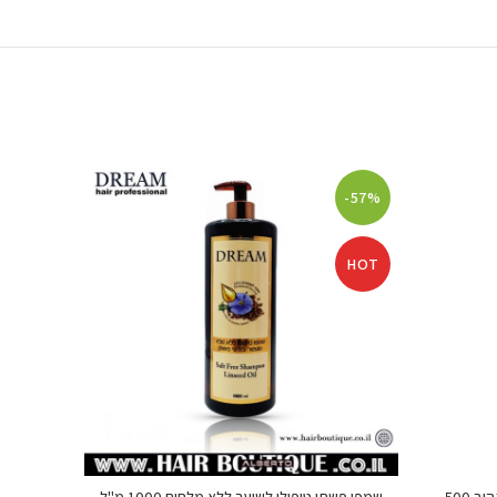
-38%
-57%
HOT
HOT
שמפו סילבר אנטי איג'ינג לנטרול גוון צהוב 500
שמפו פשתן טיפולי לשיער ללא מלחים 1000 מ"ל