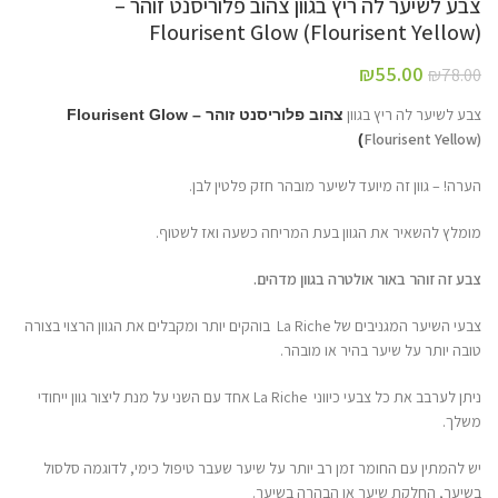
צבע לשיער לה ריץ בגוון צהוב פלוריסנט זוהר –
Flourisent Glow (Flourisent Yellow)
₪
55.00
₪
78.00
צבע לשיער לה ריץ בגוון
צהוב פלוריסנט זוהר – Flourisent Glow
Flourisent Yellow
)
(
הערה! – גוון זה מיועד לשיער מובהר חזק פלטין לבן.
מומלץ להשאיר את הגוון בעת המריחה כשעה ואז לשטוף.
צבע זה זוהר באור אולטרה בגוון מדהים.
צבעי השיער המגניבים של La Riche בוהקים יותר ומקבלים את הגוון הרצוי בצורה
טובה יותר על שיער בהיר או מובהר.
ניתן לערבב את כל צבעי כיווני La Riche אחד עם השני על מנת ליצור גוון ייחודי
משלך.
יש להמתין עם החומר זמן רב יותר על שיער שעבר טיפול כימי, לדוגמה סלסול
בשיער, החלקת שיער או הבהרה בשיער.