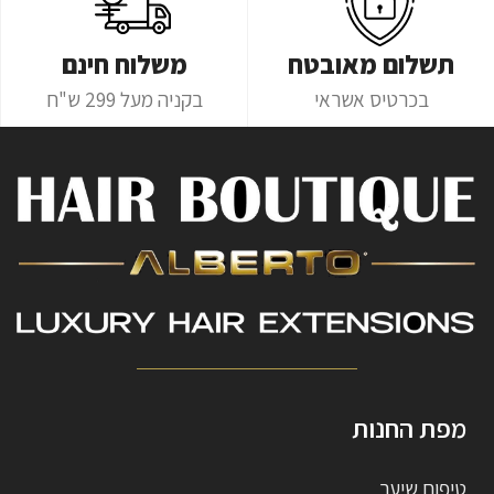
תשלום מאובטח
משלוח חינם
בכרטיס אשראי
בקניה מעל 299 ש"ח
מפת החנות
טיפוח שיער