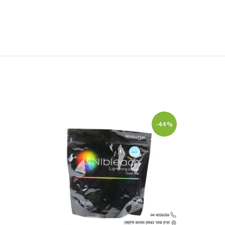
-29%
-44%