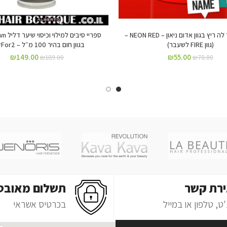
צבע לשיער לה ריץ בגוון אדום ניאון – NEON RED –
ספריי סיב
(גוון FIRE לשעבר)
בגוון חום בהיר 100 מ״ל – HairFor2
₪
149.00
₪
55.00
₪
189.00
₪
78.00
ירת קשר
תשלום מאובט
ט, טלפון או במייל
בכרטיס אשראי