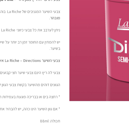
צבעי השיער המגניבים של La Riche בוהקים יותר ומקבלים את
מובהר
.
ניתן לערבב את כל צבעי כיווני La Riche אחד עם השני על מנת ליצור גוון ייחודי משלך.
יש להמתין עם החומר זמן רב יותר על שי
בשיער.
צבעי השיער La Riche – Directions אינם צבע שיער קבוע.
צבעי לה ריץ הינם צבעי שיער חצי קבועים 
הגוונים דוהים מהשיער בקשת צבעי הגוון
* רחצה בים או בבריכה פוגעת בעמידות 
* אם גוון השיער הינו כהה, יש להבהיר א
תכולה: 88ml