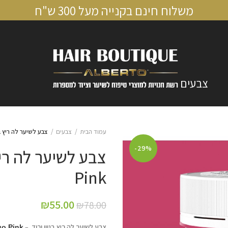
משלוח חינם בקנייה מעל 300 ש"ח
צבעים
עמוד הבית
צבעים
צבע לשיער לה ריץ בגוון ורוד 
-29%
Pink
₪
55.00
₪
78.00
צבע לשיער לה ריץ בגוון ורוד –
go Pink