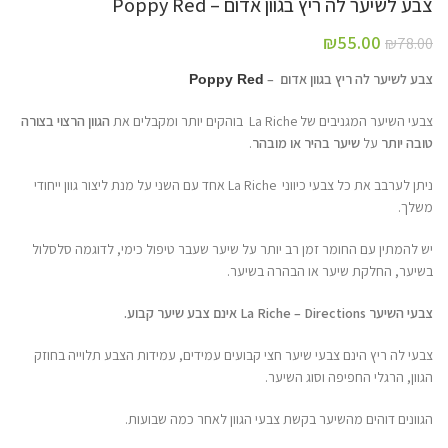
צבע לשיער לה ריץ בגוון אדום – Poppy Red
₪
55.00
₪
78.00
צבע לשיער לה ריץ בגוון אדום –
Poppy Red
צבעי השיער המגניבים של La Riche בוהקים יותר ומקבלים את
הגוון הרצוי בצורה
טובה יותר
על
שיער בהיר או מובהר
.
ניתן לערבב את כל צבעי כיווני La Riche אחד עם השני על מנת ליצור גוון ייחודי
משלך.
יש להמתין עם החומר זמן רב יותר על שיער שעבר טיפול כימי, לדוגמה סלסלול
בשיער, החלקת שיער או הבהרה בשיער.
צבעי השיער La Riche – Directions אינם צבע שיער קבוע.
צבעי לה ריץ הינם צבעי שיער חצי קבועים עמידים, עמידות הצבע תלוייה בחוזק
הגוון, הרגלי החפיפה וסוג השיער.
הגוונים דוהים מהשיער בקשת צבעי הגוון לאחר כמה שבועות.