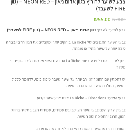
צבע לשיער לה ריץ בגוון אדום ניאון – NEON RED – (גוון
FIRE לשעבר)
₪
55.00
₪
78.00
צבע לשיער לה ריץ בגוון
אדום ניאון – NEON RED – (גוון FIRE לשעבר)
צבעי השיער המגניבים של La Riche בוהקים יותר ומקבלים את
הגוון הרצוי בצורה
טובה יותר
על
שיער בהיר או מובהר
.
ניתן לערבב את כל צבעי כיווני La Riche אחד עם השני על מנת ליצור גוון ייחודי
משלך.
יש להמתין עם החומר זמן רב יותר על שיער שעבר טיפול כימי, לדוגמה סללול
בשיער, החלקת שיער או הבהרה בשיער.
צבעי השיער La Riche – Directions אינם צבע שיער קבוע.
צבעי לה ריץ הינם צבעי שיער חצי קבועים עמידים, עמידות הצבע תלויה בחוזק
הגוון, הרגלי החפיפה וסוג השיער.
הגוונים דוהים מהשיער בקשת צבעי הגוון לאחר כמה שבועות.