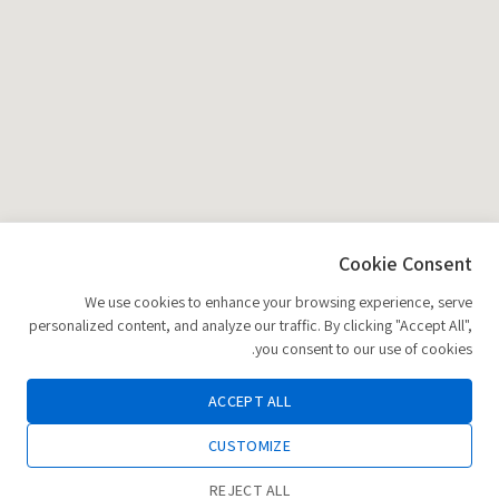
Cookie Consent
We use cookies to enhance your browsing experience, serve
personalized content, and analyze our traffic. By clicking "Accept All",
you consent to our use of cookies.
ACCEPT ALL
CUSTOMIZE
REJECT ALL
0