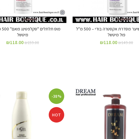
מוס נפח לשיער מסדרת אקסטרה בודי – 500 מ"ל
מוס ת
פול מיטשל
מיטשל
₪
118.00
₪
118.00
₪
159.00
₪
149.00
-38%
HOT