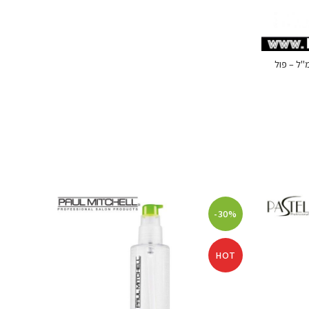
לתלים "סקלפטינג פואם" 500 מ"ל – פול
-42%
-30%
HOT
HOT