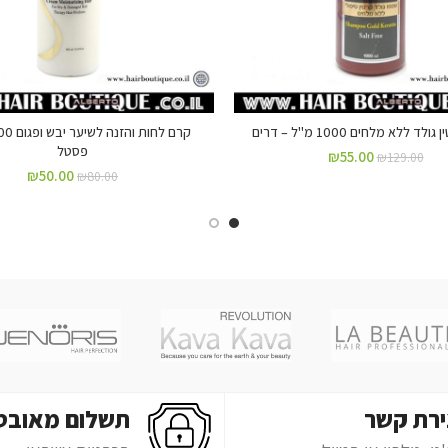
ד ללא מלחים 1000 מ"ל – דרים
פסטל
₪
55.00
₪
129.00
₪
50.00
₪
80.00
ירת קשר
תשלום מאובט