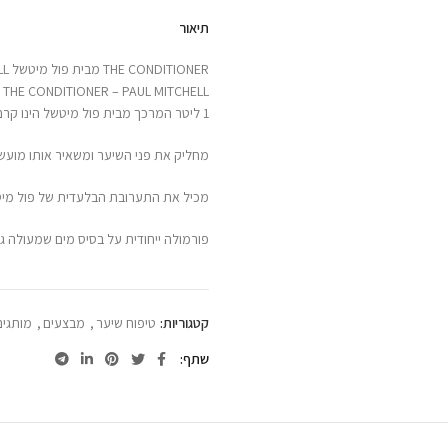
תיאור
THE CONDITIONER מבית פול מיטשל PAUL MITCHELL (ליטר)
THE CONDITIONER – PAUL MITCHELL קרם קונדישינר מבית פול מיטשל
1 ליטר המרכך מבית פול מיטשל הינו קרם לחות ומרכך הנספג במהירות בשיער ומשפר את המרקם שלו,
מחליק את פני השיער ומשאיר אותו מועשר 
מכיל את התערובת הבלעדית של פול מיט
פורמולה ייחודית על בסיס מים שמעולה ג
קטגוריות:
טיפוח שיער
,
מבצעים
,
מותגים
שתף