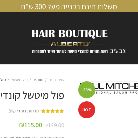
משלוח חינם בקנייה מעל 300 ש"ח
צבעים
עמוד הבית
מותגים
פול מיטשל
פול 
-23%
פול מיטשל קונדי
HOT
(
8
חוות דעת לקוח)
₪
115.00
₪
149.00