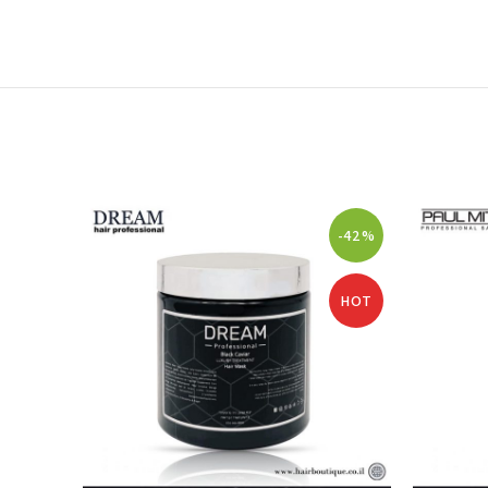
-62%
-42%
HOT
HOT