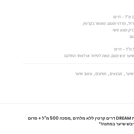
ל, מרדני ופגום. מועשר בקרטין .
רק ומגע משי.
ום
בון הקרטין,
אחר החלקה.
שיער
,
מבצעים
,
מותגים
,
עיצוב שיער
ע בהגנה על שיערך מנזקי האקלים הים תיכוני או מטיפולים שונים
היה הראשון לכתוב סקירה “ערכת DREAM דרים קרטין ללא מלחים ,מסכה 500 מ"ל + סרום