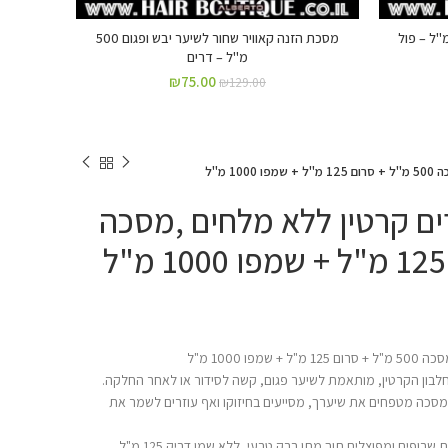
לתלים "סקלפטינג פואם" 500 מ"ל – פול
מסכת הזנה קאוויר שחור לשיער יבש ופגום 500
מ"ל – דרים
₪
75.00
₪
129.00
 Dream דרים קרטין ללא מלחים ,מסכה
בון הקרטין, מותאמת לשיער פגום, קשה לסידור או לאחר החלקה.
במסכה מטפחים את שיערך, מסייעים בחיזוקו ואף עוזרים לשמר את
רופים ומפוצלים תוך מתן ברק טבעי, ללא שמן דביק 125 מ"ל