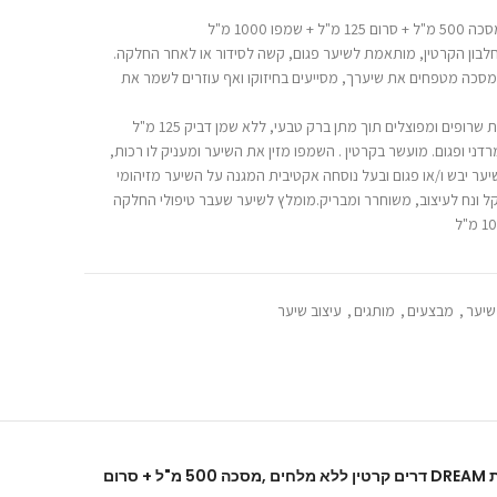
בון הקרטין, מותאמת לשיער פגום, קשה לסידור או לאחר החלקה.
במסכה מטפחים את שיערך, מסייעים בחיזוקו ואף עוזרים לשמר את
רופים ומפוצלים תוך מתן ברק טבעי, ללא שמן דביק 125 מ"ל
ני ופגום. מועשר בקרטין . השמפו מזין את השיער ומעניק לו רכות,
ער יבש ו/או פגום ובעל נוסחה אקטיבית המגנה על השיער מזיהומי
קל ונח לעיצוב, משוחרר ומבריק.מומלץ לשיער שעבר טיפולי החלקה
שיער
,
מבצעים
,
מותגים
,
עיצוב שיער
היה הראשון לכתוב סקירה “ערכת DREAM דרים קרטין ללא מלחים ,מסכה 500 מ"ל + סרום