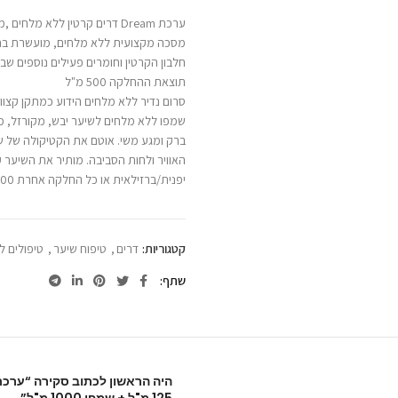
ערכת Dream דרים קרטין ללא מלחים ,מסכה 500 מ"ל + סרום 125 מ"ל + שמפו 1000 מ"ל
מסכה מקצועית ללא מלחים, מועשרת בחל
חלבון הקרטין וחומרים פעילים נוספים ש
תוצאת ההחלקה 500 מ"ל
סרום נדיר ללא מלחים הידוע כמתקן קצוות ש
שמפו ללא מלחים לשיער יבש, מקורזל, מרד
ברק ומגע משי. אוטם את הקטיקולה של שי
האוויר ולחות הסביבה. מותיר את השיער 
יפנית/ברזילאית או כל החלקה אחרת 1000 מ"ל
קטגוריות:
דרים
,
טיפוח שיער
,
טיפולים ל
שתף
125 מ"ל + שמפו 1000 מ"ל”