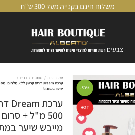
משלוח חינם בקנייה מעל 300 ש"ח
צבעים
עמוד הבית
מותגים
דרים
-53%
שיער במתנה!
ערכת
HOT
מייבש שיער במת