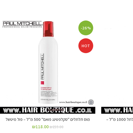
-26%
HOT
גלייז סופר סקלפט המקורי לשיער מתולתל 1000 מ"ל –
מוס תלתלים "סקלפטינג פואם" 500 מ"ל – פול מיטשל
₪
118.00
₪
159.00