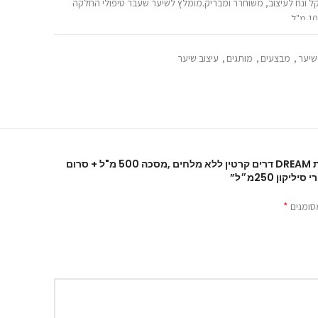
קל ונח לעיצוב, משוחרר ומבריק.מומלץ לשיער שעבר טיפולי החלקה
שיער
,
מבצעים
,
מותגים
,
עיצוב שיער
היה הראשון לכתוב סקירה “ערכת DREAM דרים קרטין ללא מלחים ,מסכה 500 מ"ל + סרום
*
סומנים