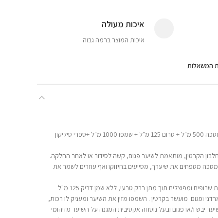
איכות מעולה
איכות המוצר ברמה גבוה
ת המשאלות
ערכת Dream דרים קרטין ללא מלחים ,מסכה 500 מ"ל + סרום 125 מ"ל + שמפו 1000 מ"ל +ספרי סיליקון
בון הקרטין, מותאמת לשיער פגום, קשה לסידור או לאחר החלקה.
במסכה מטפחים את שיערך, מסייעים בחיזוקו ואף עוזרים לשמר את
רופים ומפוצלים תוך מתן ברק טבעי, ללא שמן דביק 125 מ"ל
ני ופגום. מועשר בקרטין . השמפו מזין את השיער ומעניק לו רכות,
ער יבש ו/או פגום ובעל נוסחה אקטיבית המגנה על השיער מזיהומי