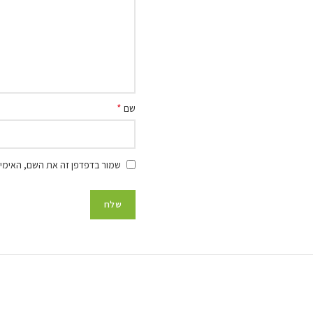
*
שם
שמור בדפדפן זה את השם, האימיי