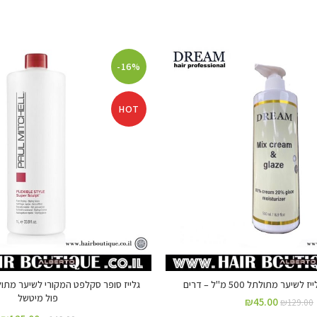
-16%
HOT
ער מתולתל 500 מ"ל – דרים
פול מיטשל
₪
45.00
₪
129.00