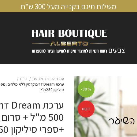
משלוח חינם בקנייה מעל 300 ש"ח
צבעים
עמוד הבית
מותגים
דרים
-30%
סיליקון 250מ״ל
ערכת
HOT
+ספרי סיליקון 250מ״ל