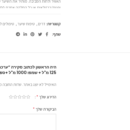
האוויר ולחות הסביבה. מותיר את השיער 
יפנית/ברזילאית או כל החלקה אחרת 1000 מ"ל
קטגוריות:
דרים
,
טיפוח שיער
,
טיפולים ל
שתף
125 מ"ל + שמפו 1000 מ"ל +ספרי סיליקון 250מ״ל”
האימייל לא יוצג באתר.
שדות החובה מ
*
הדירוג שלך
*
הביקורת שלך