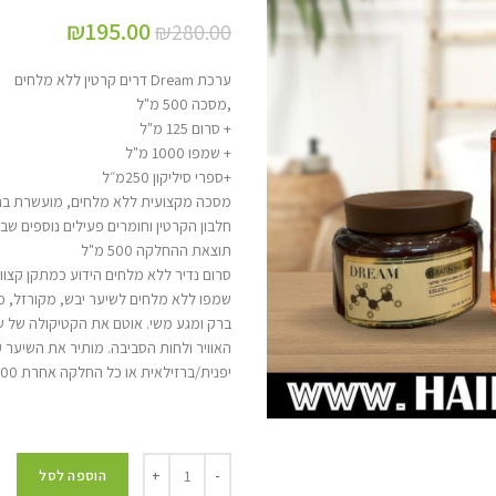
₪
195.00
₪
280.00
ערכת Dream דרים קרטין ללא מלחים
,מסכה 500 מ"ל
+ סרום 125 מ"ל
+ שמפו 1000 מ"ל
+ספרי סיליקון 250מ״ל
מסכה מקצועית ללא מלחים, מועשרת בחל
חלבון הקרטין וחומרים פעילים נוספים ש
תוצאת ההחלקה 500 מ"ל
סרום נדיר ללא מלחים הידוע כמתקן קצוות ש
שמפו ללא מלחים לשיער יבש, מקורזל, מרד
ברק ומגע משי. אוטם את הקטיקולה של שי
האוויר ולחות הסביבה. מותיר את השיער 
יפנית/ברזילאית או כל החלקה אחרת 1000 מ"ל
הוספה לסל