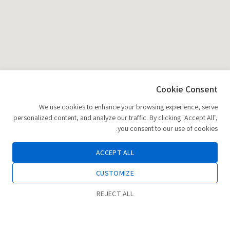
Cookie Consent
We use cookies to enhance your browsing experience, serve
personalized content, and analyze our traffic. By clicking "Accept All",
you consent to our use of cookies.
ACCEPT ALL
CUSTOMIZE
REJECT ALL
0
הוספה לסל
חנות
רשימת משאלות
החשבון שלי