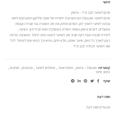
תיאור
סרום לשיער 120 מ״ל – ציטוזן
סרום לשיער Citozen הינו תערובת ייחודית של שמני סיליקון המעניקים לחות
גבוהה לשיער לאורך זמן. הסרום מחזק את סיב השערה נגד שבירה וקצוות
מפוצלים. לסרום ציטוזן נוסחה ייחודית המשלבת חומרים לריכוך השיער,
ליצירת שכבת הגנה דקה סביב סיב השיער להגנה מפני פיצול. ‏התוצאה: מראה
רענן לאורך כל היום, שיער שופע, מלא חיים, גמיש ורך כמשי ונוח לטיפול. לכל
סוגי השיער תכולה: 120 מ״ל
קטגוריות:
Citizen – ציטוזן
,
טיפוח שיער
,
טיפולים לשיער
,
מבצעים
,
מותגים
,
עיצוב שיער
שתף
חוות דעת
אין עדיין חוות דעת.