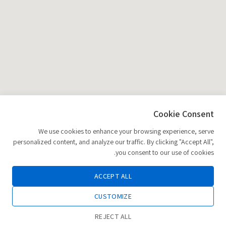
Cookie Consent
We use cookies to enhance your browsing experience, serve
personalized content, and analyze our traffic. By clicking "Accept All",
you consent to our use of cookies.
ACCEPT ALL
CUSTOMIZE
REJECT ALL
0
הוספה לסל