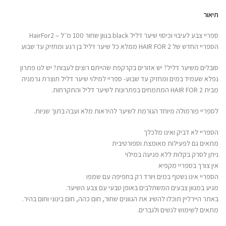
תיאור
ספריי צבע לעיבוי וכיסוי שיער דליל black בגוון שחור 100 מ״ל – HairFor2
הספריי החדש של HAIR FOR 2 ממלא כל שיער דליל בן רגע ומחזיק עד שבוע
סובלים משיער דליל? יש אזורים בקרקפת שהייתם רוצים לעבות? יש לנו פתרון
נפלא שעמיד במים ומחזיק עד שבוע- ספריי למילוי שיער דליל תוצרת גרמניה
מבית HAIR FOR 2 המתמחים בפתרונות לשיער דליל והתקרחות.
לספריי פורמולה מיוחד הגורמת לשיער להיראות מלא ועבה בתוך שניות.
הספריי לא דביק ואינו מלכלך
מתאים גם לפעילות מאומצת וספורטיבית
ניתן לסרק בקלות ללא פגיעה במילוי
אין צורך בספריי מקפיא
הספריי אינו נשטף במים ויורד רק בחפיפה עם שמפו
מגיע במגוון צבעים המשתלבים באופן טבעי עם צבע השיער.
באתר היירליין תוכלו להשיג את הגוונים שחור, חום כהה, חום בינוני וחום בהיר.
מתאים לשימוש לנשים ולגברים.