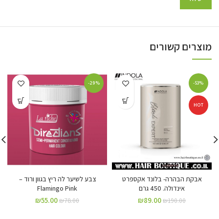
מוצרים קשורים
-29%
-53%
HOT
אבקת הבהרה- בלונד אקספרט
צבע לשיער לה ריץ בגוון ורוד –
אינדולה. 450 גרם
Flamingo Pink
₪
55.00
₪
89.00
₪
78.00
₪
190.00