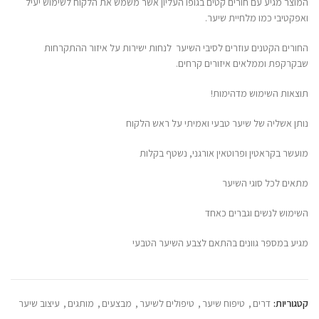
המוצר מגיע עם חורים קטים בגופו העליון אשר משמש את הלקוח לשימוש יעיל
ואפקטיבי כמו מלחיית שיער.
החורים הקטנים עוזרים לסיבי השיער לנחות ישירות על איזור ההתקרחות
שבקרקפת וממלאים איזורים קרחים.
תוצאות השימוש מדהימות!
נותן אשליה של שיער טבעי ואמיתי על ראש הלקוח
מועשר בקראטין ופרוטאין אורגני, נשטף בקלות
מתאים לכל סוגי השיער
השימוש לנשים וגברים כאחד
מגיע במספר גוונים בהתאם לצבע השיער הטבעי
קטגוריות:
דרים
,
טיפוח שיער
,
טיפולים לשיער
,
מבצעים
,
מותגים
,
עיצוב שיער