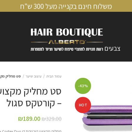
משלוח חינם בקנייה מעל 300 ש"ח
צבעים
עמוד הבית
עיצוב שיער
סט מחליק מקצועי Cortex Duo + מחליק מיני –
-43%
– קורטקס סגול
HOT
₪
189.00
₪
329.00
מחליק מקצועי קורטקס דו Cortex Duo + מחליק מיני לטיולים ,