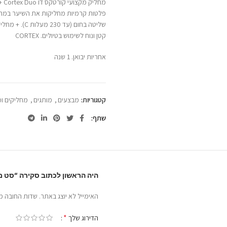
מחליק מקצועי קורטקס דו Cortex Duo + מחליק מיני לטיולים ,
פלטות קרמיות מחליקות את השיער במהיר
שליטה בחום (עד 230 מעלות C). + מחליק מיני קרמי ,
קטן ונוח לשימוש בטיולים. CORTEX
אחריות יבואן. 1 שנה
קטגוריות:
מבצעים
,
מותגים
,
מחליקים ומ
שתף
היה הראשון לכתוב סקירה “סט מחליק מקצועי CORTEX DUO + מ
האימייל לא יוצג באתר.
שדות החובה מ
*
הדירוג שלך