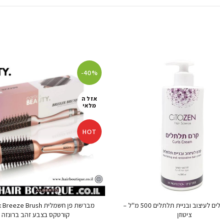
-40%
אזל ה
מלאי
HOT
קרם תלתלים לעיצוב ובניית תלתלים 500 מ"ל –
ציטוזן
קורטקס בצבע זהב ברונזה