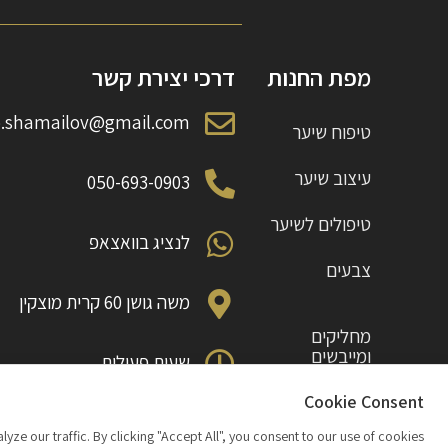
מפת החנות
דרכי יצירת קשר
o.shamailov@gmail.com
טיפוח שיער
עיצוב שיער
050-693-0903
טיפולים לשיער
לנציג בוואצאפ
צבעים
משה גושן 60 קרית מוצקין
מחליקים
ומייבשים
שעות פעילות
ראשון עד חמישי 10:00 עד 18:00
תוספות
Cookie Consent
 our traffic. By clicking "Accept All", you consent to our use of cookies.
מבצעים