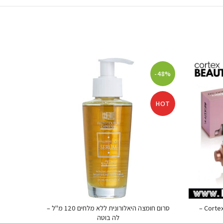
-53%
-48%
HOT
HOT
מברשת פן חשמלית Cortex Breeze Brush –
סרום חומצה היאלורונית ללא מלחים 120 מ"ל –
לה בוטה