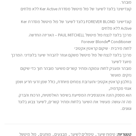
מובהר.
קונדישינר בלונד לשיער של פול מיטשל מסדרת Ker Active ללא מלחים
קונדישינר FOREVER BLOND בלונד לשיער של פול מיטשל מסדרת Ker
Active ללא מלחים
מרכך בלונד לנצח פול מיטשל PAUL MITCHELL – האריזה החדשה.
Forever Blonde® Conditioner
לחות מירבית · שיקום קראטין אקטיבי
מרכך בלונד לנצח של פול מיטשל משקם ועוזר להבהיר שיער בלונדיני. המרכך
מיועד לשיער
מובהר ומעניק לחות עמוקה ומתיר קשרים משיער מובהר תוך כדי שיקום
נזקים. מועשר
בחלבון קראטין אקטיבי ותערובת צמחים מיוחדת, כולל שמן זרעי חריע ושמן
אגוזי מקדמיה,
הוא מספק הזנה אינטנסיבית המסייעת בשיפור האלסטיות, הרכות והברק.
מה זה עושה: מעשיר את השיער בלחות ומתיר קשרים, לשיער צבוע בלונד
וגוונים..
קטגוריות:
טיפוח שיער
,
טיפולים לשיער
,
מבצעים
,
מותגים
,
פול מיטשל