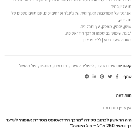
תו עליון בהיר
ואנרגטי על המורכבות האקזוטית של ג’ינג’ר ופרחים יפים. עם תווים נוספים של
תה ירוק,
שושן, יסמין, מאסק, עץ ותבלינים.
*בעת שימוש עם שמפו ומרכך הידראסופט.
בטוח לשיער צבוע | ללא פראבן
קטגוריות:
טיפוח שיער
,
טיפולים לשיער
,
מבצעים
,
מותגים
,
פול מיטשל
שתף
חוות דעת
אין עדיין חוות דעת.
היה הראשון לכתוב סקירה “מרכך הידראסופט מסדרת אוופוהי לשיער
רך כמשי 250 מ״ל – פול מיטשל”