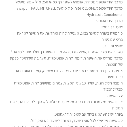
מרכך הידראסופט מסדרת אוופוהי לשיער רך כמשי 250 מ״ל – פול מיטשל
מרכך הידראסופט 250ML אוופוהי פול מיטשל awapuhi PAUL MITCHELL
Hydrasoft Conditioner
מרכך הידראסופט
שיער רך כמשי
פורמולה בטוחה לשיער צבוע, מעניקה לחות ומחדשת את השיער למראה
בריא עם גימור
שופע ומבריק.
משפר את מצב השיער ב,89%- וכתוצאה מכך השיער רך וחלק יותר למראה.*
מרכך ומחדש את השיער תוך מתן לחות אופטימלית. תערובת הידראטריפלקס
של חומצות
אמינו, חלבון צמחי ושמנים מזינים מעניקה לחות עשירה, קושרת וסוגרת את
סיב השיער.
חומצה היאלורונית, קולגן טבעוני ותמציות צמחים מוסיפים לחות אופטימלית
מבלי להכביד
על השיער.
אופן השימוש: למרוח כמות קטנה על שיער נקי ולח. לִ שְׁ טוֹף. לקבלת התוצאות
הטובות
ביותר יש להשתמש ביחד עם שמפו הידראסופט.
סוג שיער: אידיאלי לכל סוגי השיער, במיוחד לשיער יבש ומקורזל.
ניחוח: תה ג’ינג’ר עם תווים רעננים של ברגמוט איטלקי ולימון סיציליאני יוצרים