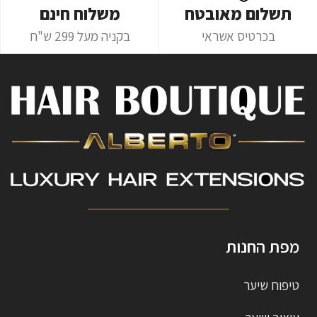
תשלום מאובטח
משלוח חינם
בכרטיס אשראי
בקניה מעל 299 ש"ח
מפת החנות
טיפוח שיער