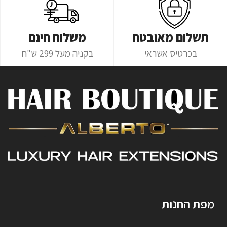
תשלום מאובטח
משלוח חינם
בכרטיס אשראי
בקניה מעל 299 ש"ח
מפת החנות