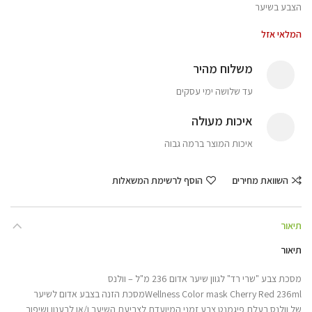
הצבע בשיער
המלאי אזל
משלוח מהיר
עד שלושה ימי עסקים
איכות מעולה
איכות המוצר ברמה גבוה
השוואת מחירים
הוסף לרשימת המשאלות
תיאור
תיאור
מסכת צבע "שרי רד" לגוון שיער אדום 236 מ"ל – וולנס
Wellness Color mask Cherry Red 236mlמסכת הזנה בצבע אדום לשיער
של וולנס בעלת פיגמנט צבע זמני המיועדת לצביעת השיער ו/או לרענון ושיפור