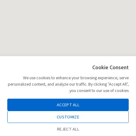
Cookie Consent
We use cookies to enhance your browsing experience, serve
personalized content, and analyze our traffic. By clicking "Accept All",
you consent to our use of cookies.
ACCEPT ALL
CUSTOMIZE
REJECT ALL
0
הוספה לסל