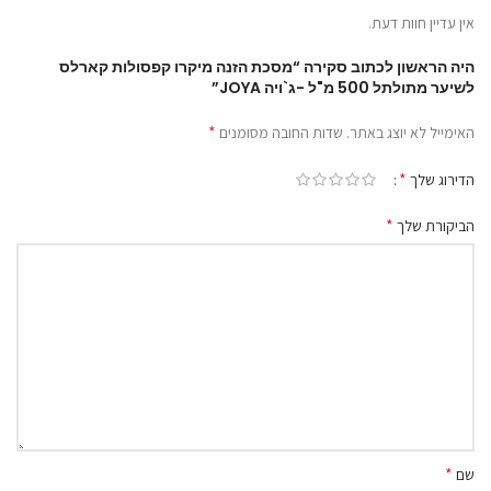
אין עדיין חוות דעת.
היה הראשון לכתוב סקירה “מסכת הזנה מיקרו קפסולות קארלס
לשיער מתולתל 500 מ"ל -ג`ויה JOYA”
*
האימייל לא יוצג באתר.
שדות החובה מסומנים
*
הדירוג שלך
*
הביקורת שלך
*
שם