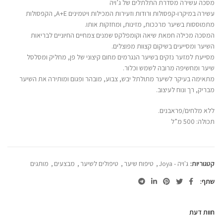
מסכה עשירה מסדרת התלתלים של ג’ויה
עשירה במיקרו-קפסולות ורודות וזעירות המכילות ויטמינים A+E, הקפסולות
מתמוססות בשיער מרככות, מזינות, ומחזקות אותו.
המסכה מכילה חמאת שיאה וקומפלקס שמנים צמחיים החיוניים לבריאות
השיער ומסייעים בשיקום קצוות מפוצלים.
מסייעת למזער נזקים בשיער הנגרמים מחום קיצוני של פן, מחליק ומסלסל
שיער ומחשיפה מרובה לשמש וכלור.
מתאימה בעיקר לשיער מתולתל יבש, צבוע, מובהר ופגום ומותירה את השיער
מבריק, רך ונוח לעיצוב.
ללא מלחים/פראבנים.
תכולה: 500 מ”ל
קטגוריות:
ג'ויה - Joya
,
טיפוח שיער
,
טיפולים לשיער
,
מבצעים
,
מותגים
שתף
חוות דעת