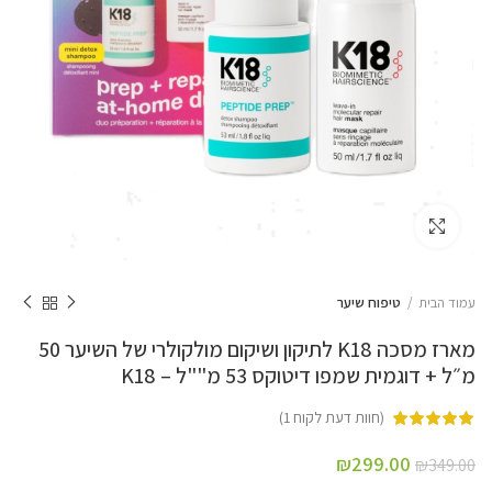
Click to enlarge
עמוד הבית
טיפוח שיער
מארז מסכה K18 לתיקון ושיקום מולקולרי של השיער 50
מ״ל + דוגמית שמפו דיטוקס 53 מ""ל – K18
(חוות דעת לקוח
1
)
₪
299.00
₪
349.00