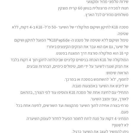
שירות טלפוני מהיר ומקצועי
חנות למכירה פרונטלית בגושן 60 קרית מוצקין
משלוחים מהירים לכל הארץ.
מסכה K18 לתיקון ושיקום מולקולרי של השיער -50 מ״ל- K18 ב-4 דקות, ללא
שטיפה.
טיפול ושיקום ללא שטיפה של פטנט ה- K18Peptide™ הפועל לתיקון ושיקום
של שיער, גם אם הוא עבר את הנזקים הקיצונים ביותר!
קיי 18 הוא מולקולה פורצת דרך המוגנת בפטנט.
המולקולה של K18 הוכחה בניסויים קליניים שביכולתה לתקן תוך 4 דקות בלבד
את הנזק שנגרו לשיער על ידי חום, טיפולים כימיים, הבהרות וצבעים.
הוראות שימוש:
לחפוף, ‘לא’ להשתמש במסכה או במרכך.
יש לייבש את השיער באמצעות מגבת.
התחילי עם לחיצה אחת של מסכת K18 והוסיפו עוד לפי הצורך, בהתאם
לאורך, עובי ומצב השיער.
מרחי בצורה אחידה לתוך השיער מהקצוות ועד השורשים, לחיצה אחת בכל
פעם.
המתיני 4 דקות על מנת לתת לחומר הפעיל לחדור לעומק השיערה.
לא לשטוף!
ניתן להמשיך לעצב את השיער כרגיל.