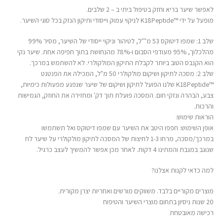
לאפשר שיער בריא וחזק בטיפול ביתי ב – 2 שלבים.
מופעל על ידי ™K18Peptide לניקוי עמוק וייסודי ותיקון הנזק בכל סוגי השיער.
שלב 1: שמפו דיטוקס 53 מ""ל, לטיהור וניקוי ייסודי של השיער, מסיר 99%
מהלכלוך, 95% מעודפי הסבום ו-78% מהנחושת בתוך חפיפה אחת. שיער נקי
הוא הקנבס הטוב ביותר לקבלת התיקון המולקולרי. לא להשתמש במרכך.
שלב 2: מסכה לתיקון ושיקום מולקולרי 50 מ"ל, המכילה את הפנטנט
™K18Peptide שלנו הפועל לתיקון ושיקום של שיער שנפגע מפעולות כימיות,
צבע, הבהרה ונזקי חום. המסכה פועלת תוך דק' ומחזירה את החוזק, הגמישות
והרכות.
הוראות שימוש:
אופן השימוש: חפפו היטב את השיער עם שמפו דיטוקס ואל תשתמשו
במרכך/מסכה, מרחו 1-3 לחיצות של המסכה לתיקון מולקולרי על שיער לח
שנוגב במגבת והמתינו 4 דקות. לאחר מכן אפשר להמשיך לעצב כרגיל.
למה כדאי לקנות אצלנו?
מוצרים מקוריים בלבד. משווקים מורשים ואחריות יצרן מקורית.
20 שנות ניסיון בתחום מוצרי השיער והטיפוח
רכישה מאובטחת