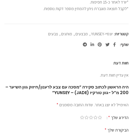
*יורד לאחר כ-15 חפיפות.
*לקבל תוצאה מוגברת ניתן להמתין מספר דקות נוספות.
קטגוריות:
יונסיי-YUNSEY
,
מבצעים
,
מותגים
,
צבעים
שתף
חוות דעת
אין עדיין חוות דעת.
היה הראשון לכתוב סקירה “מסכה עם צבע לרענון/חיזוק גוון השיער –
200 מ”ל -גוון טורקיז (JADE) – YUNSEY”
*
האימייל לא יוצג באתר.
שדות החובה מסומנים
*
הדירוג שלך
*
הביקורת שלך