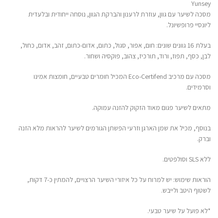
Yunsey
מסכה לשיער עם גוון, עוזרת לרענון והברקת הגוון, נוסחה ייחודית ובלעדית
ליונסיי פרופשיונל.
בעלת 16 גוונים שונים: חום, אפור, סגול, כתום, אדום-כתום, זהב, אדום, כחול,
לבן, כסף, תפוז, ורוד, תורכיז, צהוב, פוקסיה ושחור.
מסכה עם מרכיב Eco-Certifend המכיל חומרים טבעיים, חומצות אמינו
וסרמידים.
מתאים לשיער פגום מאוד הזקוק להזנה עמוקה.
בנוסף, מכיל את שמן הארגן וזרעי הפשתן הגורמים לשיער להראות מלא הזנה
וברק.
ללא SLS וסולפטים.
הוראות שימוש: יש למרוח על כל איזורי השיער הרצויים, להמתין כ-7 דקות,
לשטוף היטב ולייבש.
*לא פועל על שיער טבעי.