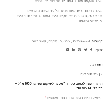
מסכה משקמת מסדרת המוצרים " Miracle" של Revival
מסכה לשיקום השיער לאחר צביעה וכל סוגי הטיפולים הכימיים.
שימוש לשיקום אינטנסיבי של נזקים בשיער, המסכה תוסיף לחות לשיער
ותגביר את גמישותו.
קטגוריות:
Revival רביבל
,
מבצעים
,
מותגים
,
עיצוב שיער
שתף
חוות דעת
אין עדיין חוות דעת.
היה הראשון לכתוב סקירה “מסכה לשיקום השיער 500 מ״ל –
רביבל-REVIVAL”
*
האימייל לא יוצג באתר.
שדות החובה מסומנים