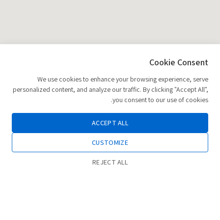
Cookie Consent
We use cookies to enhance your browsing experience, serve
personalized content, and analyze our traffic. By clicking "Accept All",
you consent to our use of cookies.
ACCEPT ALL
CUSTOMIZE
REJECT ALL
0
חנות
רשימת משאלות
החשבון שלי