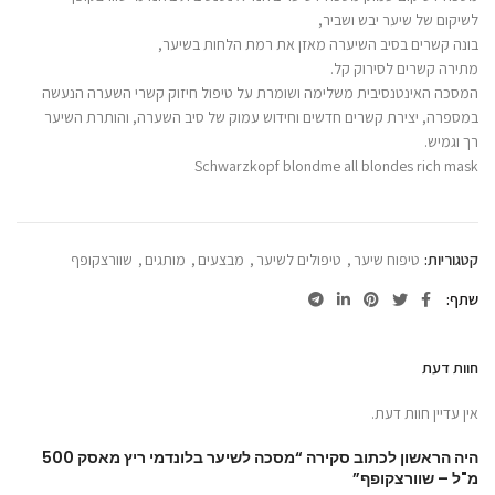
לשיקום של שיער יבש ושביר,
בונה קשרים בסיב השיערה מאזן את רמת הלחות בשיער,
מתירה קשרים לסירוק קל.
המסכה האינטנסיבית משלימה ושומרת על טיפול חיזוק קשרי השערה הנעשה
במספרה, יצירת קשרים חדשים וחידוש עמוק של סיב השערה, והותרת השיער
רך וגמיש.
Schwarzkopf blondme all blondes rich mask
קטגוריות:
טיפוח שיער
,
טיפולים לשיער
,
מבצעים
,
מותגים
,
שוורצקופף
שתף
חוות דעת
אין עדיין חוות דעת.
היה הראשון לכתוב סקירה “מסכה לשיער בלונדמי ריץ מאסק 500
מ"ל – שוורצקופף”