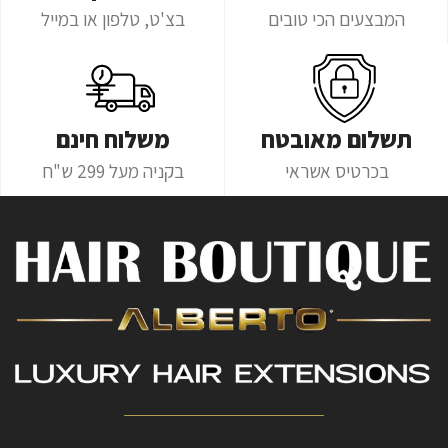
המבצעים הכי טובים
בצ'ט, טלפון או במייל
תשלום מאובטח
משלוח חינם
בכרטיס אשראי
בקניה מעל 299 ש"ח