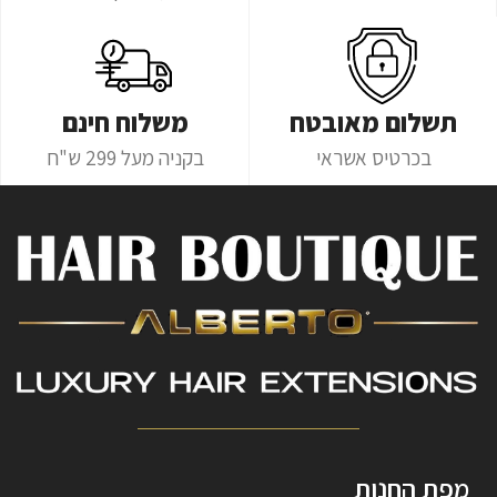
תשלום מאובטח
משלוח חינם
בכרטיס אשראי
בקניה מעל 299 ש"ח
מפת החנות