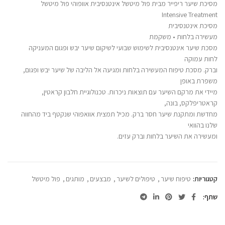
מסיכת שיער ריפייר מבית פול מיטשל אינטנסיבית אוופוהי פול מיטשל
Intensive Treatment
מסיכת אינטנסיבית
מעשירה בלחות • משקמת
מסכת שיער אינטנסיבית לשימוש שבועי לשיקום שיער יבש ופגום המעניקה
לחות עמוקה
וברק. מסכת טיפוח המעשירה בלחות ומגיעה אל הליבה של שיער יבש ופגום,
משפרת באופן
מיידי את מרקם השיער עם תוצאות ניכרות. טכנולוגיית חלבון קראטין,
קראטריפלקס, בונה,
מחדשת ומתקנת שיער חסר ברק. מכיל תמצית אוואפוהי שנקטף ביד מהחווה
שלנו בהוואי
ומעשירה את השיער בלחות וברק עזים.
קטגוריות:
טיפוח שיער
,
טיפולים לשיער
,
מבצעים
,
מותגים
,
פול מיטשל
שתף