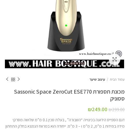
Click to enlarge
עמוד הבית
עיצוב שיער
מכונת תספורת Sassonic Space ZeroCut ESE770
ססוניק
₪
249.00
₪
299.00
דגם הספייס הידועה בכינוייה “השבורה” , בעלת סכין 0.1 מ”מ שלושה מסרקי
מידה במידות 1 מ”מ, 2 מ”מ ו – 3 מ”מ. ייחודה הוא במרווח הנמצא בחלק התחתון