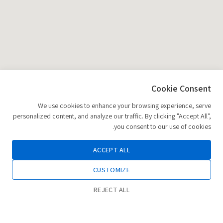
Cookie Consent
We use cookies to enhance your browsing experience, serve
personalized content, and analyze our traffic. By clicking "Accept All",
you consent to our use of cookies.
ACCEPT ALL
CUSTOMIZE
REJECT ALL
0
הוספה לסל
חנות
רשימת משאלות
החשבון שלי