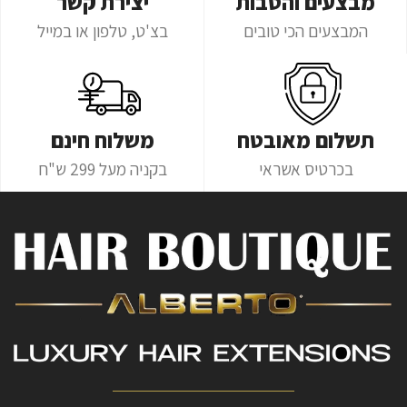
מבצעים והטבות
יצירת קשר
המבצעים הכי טובים
בצ'ט, טלפון או במייל
תשלום מאובטח
משלוח חינם
בכרטיס אשראי
בקניה מעל 299 ש"ח