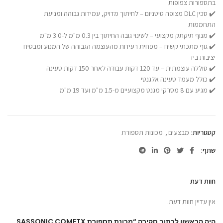
בתספורות צפופות
✔️ סכין DLC מצופה טיטניום – לחיתוך מדויק, עמידות גבוהה ומניעת
התחממות
✔️ מנוף תיקתק מקצועי – לשינוי גובה החיתוך בין 0.3 מ"מ ל-3.0 מ"מ
✔️ גוף מתכתי קשיח – מפחית רעידות מהעוצמה הגבוהה של המנוע ומבטיח
יציבות ביד
✔️ סוללה עוצמתית – עד 120 דקות עבודה לאחר 150 דקות טעינה
✔️ כולל מעמד טעינה אלגנטי
✔️ מגיע עם 8 מסרקי מגנט מקצועיים מ-1.5 מ"מ ועד 19 מ"מ
קטגוריות:
מבצעים
,
מכונות תספורת
שתף
חוות דעת
אין עדיין חוות דעת.
היה הראשון לכתוב סקירה “מכונת תספורת SASSONIC COMETX