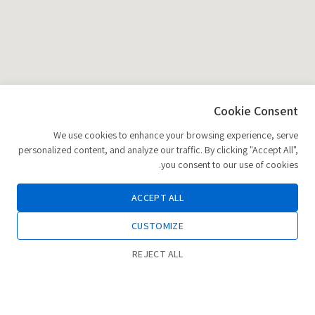
Cookie Consent
We use cookies to enhance your browsing experience, serve
personalized content, and analyze our traffic. By clicking "Accept All",
you consent to our use of cookies.
ACCEPT ALL
CUSTOMIZE
REJECT ALL
0
הוספה לסל
חנות
רשימת משאלות
החשבון שלי