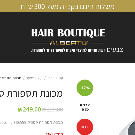
משלוח חינם בקנייה מעל 300 ש"ח
צבעים
עמוד הבית
עיצוב שיער
מכונת תספורת ססוניק 59
-17%
מכונת תספורת ססוניק ESE559
אזל ה
₪
249.00
₪
299.00
מלאי
מכונת תספורת ססוניק Sassonic ESE559
HOT
המלאי אזל