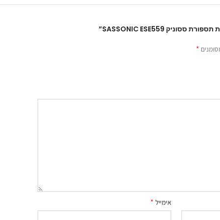
סוניק SASSONIC ESE559”
*
סומנים
*
אימייל