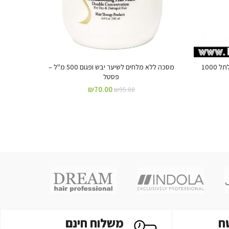
גלייז סופר סקלפט המקורי לשיער מתולתל 1000
מסכה ללא מלחים לשיער יבש ופגום 500 מ"ל –
קרם לש
פסטל
₪
70.00
₪
95.00
ח
משלוח חינם