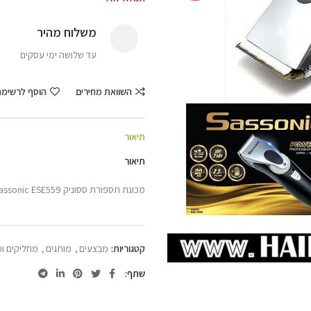
משלוח מהיר
עד שלושה ימי עסקים
השוואת מחירים
הוסף לרשימ
תיאור
תיאור
מכונת תספורת ססוניק Sassonic ESE559
קטגוריות:
מבצעים
,
מותגים
,
מחליקים ומ
שתף