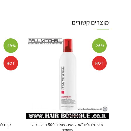
מוצרים קשורים
-49%
-26%
HOT
HOT
מוס תלתלים "סקלפטינג פואם" 500 מ"ל – פול
קרם לשיער
מיטשל