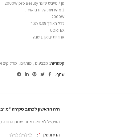
פן / מייבש שיער 2000W pro Beauty
3 מהירויות של זרם אויר .
2000W
כבל באורך 3.35 מטר
CORTEX
אחריות יבואן. 1 שנה
קטגוריות:
מבצעים
,
מותגים
,
מחליקים ומ
שתף
היה הראשון לכתוב סקירה “מייבש שיער O BEAUTY 2000W
האימייל לא יוצג באתר.
שדות החובה מ
*
הדירוג שלך