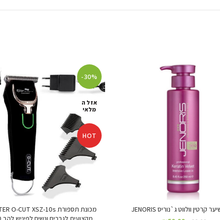
-30%
אזל ה
מלאי
HOT
 קרטין וולווט ג`נוריס JENORIS