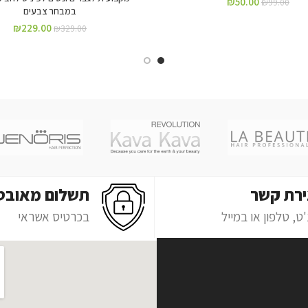
₪
50.00
₪
99.00
במבחר צבעים
₪
229.00
₪
329.00
ירת קשר
תשלום מאובט
ט, טלפון או במייל
בכרטיס אשראי