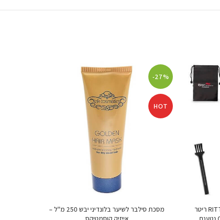
-47%
-27%
HOT
HOT
מכונת תספורת RITTER O-CUT XSZ-10s ריטר
מסכת סילבר לשיער בלונדיני יבש 250 מ"ל –
מקצועית לגברים ונשים לפיניש להב 0 נטענת
אייזיק קוסמטיקס