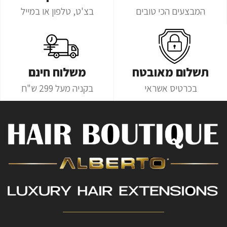
המבצעים הכי טובים
בצ'ט, טלפון או במייל
תשלום מאובטח
משלוח חינם
בכרטיס אשראי
בקניה מעל 299 ש"ח