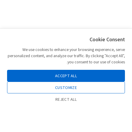
Cookie Consent
We use cookies to enhance your browsing experience, serve
personalized content, and analyze our traffic. By clicking "Accept All",
you consent to our use of cookies.
ACCEPT ALL
CUSTOMIZE
REJECT ALL
0
הוספה לסל
חנות
רשימת משאלות
החשבון שלי