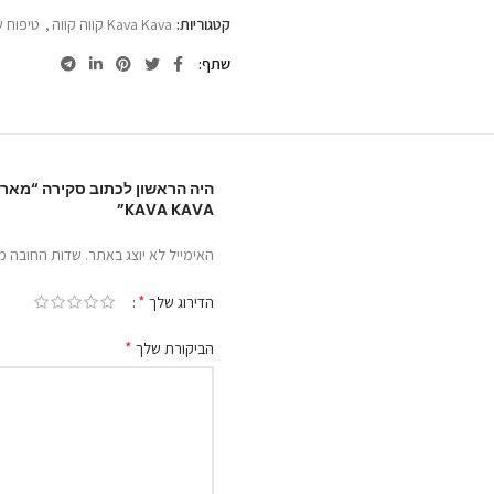
מעניקה לו רכות וברק. מותירה את השיער
קטגוריות:
Kava Kava קווה קווה
,
טיפוח 
מומלץ לשיער שעבר טיפולי החלקה יפנית
שתף
כמות: שמפו- 1000ml. מסכה- 500ml.
KAVA KAVA”
האימייל לא יוצג באתר.
שדות החובה מ
*
הדירוג שלך
*
הביקורת שלך