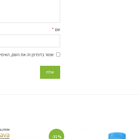
*
שם
שמור בדפדפן זה את השם, האימיי
-31%