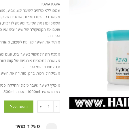
KAVA KAVA
שמפו ללא מלחים לשיער יבש, צבוע, פגום 
מעושר בקרטין ובתמציות אורגניות של קווה ק
השמפו מזין את השיער ומעניק לו רכות, ב
אוטם את הקוטיקולה של שיער יבש ו/או פג
הסביבה.
מותיר את השיער קל ונוח לעיצוב, משוחרר
מסכת הזנה לטיפול בשיער יבש, פגום ומרד
מעושרת בתמציות אורגניות של קווה קווה,
נגד לחות וזיהומי הסביבה.
מעניקה לו רכות וברק. מותירה את השיער
מומלץ לשיער שעבר טיפולי החלקה יפנית
כמות: שמפו- 1000ml. מסכה- 500ml.
הוספה לסל
משלוח מהיר