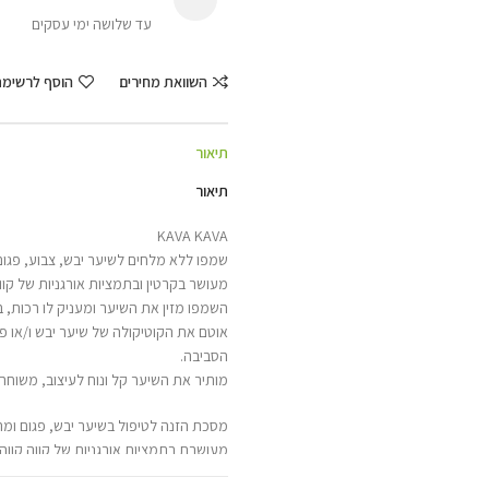
עד שלושה ימי עסקים
השוואת מחירים
הוסף לרשימ
תיאור
תיאור
KAVA KAVA
שמפו ללא מלחים לשיער יבש, צבוע, פגום 
מעושר בקרטין ובתמציות אורגניות של קווה ק
השמפו מזין את השיער ומעניק לו רכות, ב
אוטם את הקוטיקולה של שיער יבש ו/או פג
הסביבה.
מותיר את השיער קל ונוח לעיצוב, משוחרר
מסכת הזנה לטיפול בשיער יבש, פגום ומרד
מעושרת בתמציות אורגניות של קווה קווה,
אקטיבית נגד לחות וזיהומי הסביבה.