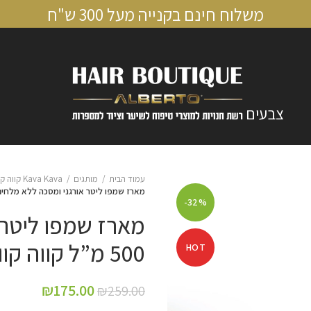
משלוח חינם בקנייה מעל 300 ש"ח
צבעים
עמוד הבית
מותגים
Kava Kava קווה קווה
מארז שמפו ליטר אורגני ומסכה ללא מלחים 500 מ”ל קווה קווה VA KAVA
-32%
מארז שמפו ליטר 
500 מ”ל קווה קווה KAVA KAVA
HOT
₪
175.00
₪
259.00