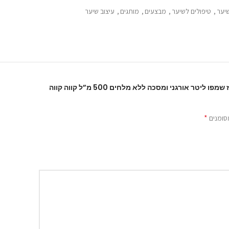
 משוחרר ונעים למגע.
שיער
,
טיפולים לשיער
,
מבצעים
,
מותגים
,
עיצוב שיער
/ ברזילאית או כל החלקה אחרת.
היה הראשון לכתוב סקירה “מארז שמפו ליטר אורגני ומסכה ללא מלחים 500 מ”ל קווה קווה
*
סומנים