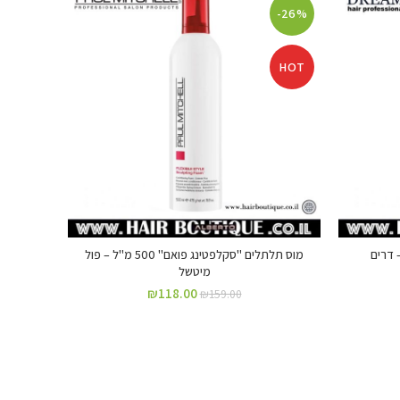
-57%
-26%
HOT
HOT
מוס תלתלים "סקלפטינג פואם" 500 מ"ל – פול
מיטשל
₪
118.00
₪
159.00